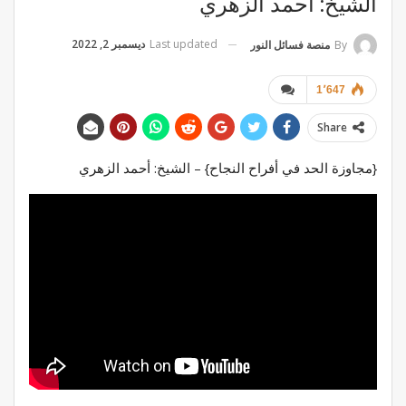
الشيخ: أحمد الزهري
Last updated
ديسمبر 2, 2022
By
منصة فسائل النور
1٬647
Share
{مجاوزة الحد في أفراح النجاح} – الشيخ: أحمد الزهري