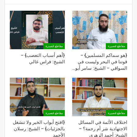
مقاطع قصيرة
مقاطع قصيرة
{هو سماكم المسلمين} –
{أهم أسباب التعصب} –
قوتنا في البحر وليست في
الشيخ: فراس غالي
السواقي – الشيخ: سامر أبو…
مقاطع قصيرة
مقاطع قصيرة
اختلاف الأئمة في المسائل
{افتح أبواب الخير ولا تنشغل
الاجتهادية شر أم رحمة؟ –
بالجزئيات} – الشيخ: رسلان
الشيخ: أحمد الزهري
الأحمد