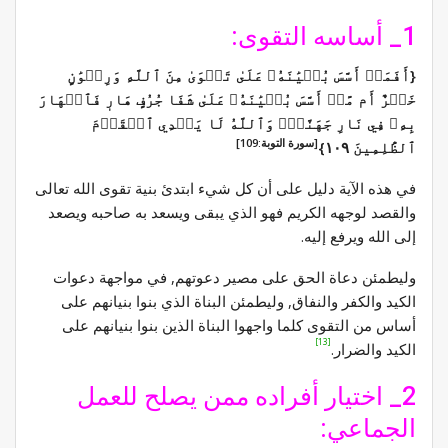
1_ أساسه التقوى:
{أَفَمَنۡ أَسَّسَ بُنۡيَٰنَهُۥ عَلَىٰ تَقۡوَىٰ مِنَ ٱللَّهِ وَرِضۡوَٰنٍ
خَيۡرٌ أَم مَّنۡ أَسَّسَ بُنۡيَٰنَهُۥ عَلَىٰ شَفَا جُرُفٍ هَارٖ فَٱنۡهَارَ
بِهِۦ فِي نَارِ جَهَنَّمَۗ وَٱللَّهُ لَا يَهۡدِي ٱلۡقَوۡمَ
[سورة التوبة:109]
ٱلظَّٰلِمِينَ ١٠٩}
في هذه الآية دليل على أن كل شيء ابتدئ بنية تقوى الله تعالى
والقصد لوجهه الكريم فهو الذي يبقى ويسعد به صاحبه ويصعد
إلى الله ويرفع إليه.
وليطمئن دعاة الحق على مصير دعوتهم, في مواجهة دعوات
الكيد والكفر والنفاق, وليطمئن البناة الذي بنوا بنيانهم على
أساس من التقوى كلما واجهوا البناة الذين بنوا بنيانهم على
[13]
الكيد والضرار.
2_ اختيار أفراده ممن يصلح للعمل
الجماعي: