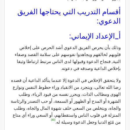
أقسام التدريب التي يحتاجها الفريق
الدعوي:
أ_الإعداد الإيماني:
وذلك بأن يحرص الفريق الدعوي أشد الحرص على إخلاص
قلوبهم لخالقهم ويجاهدوا نفوسهم على سلامة القصد وصفاء
النية, فنجاح الدعوة وقبولها لدى الناس مرتبط ارتباطا وثيقا
بإخلاص الداعية وصدقه في دعوته.
ولا يتحقق الإخلاص في الدعوة إلا عندما يتأكد الداعية أن قصده
رضا الله تعالى، ويتجرد من الانقياد وراء حظوظ النفس ونوازع
الهوى ومطالب الذات، ويحرر نفسه من قيود الرياء، وطلب
الشهرة أو المدح أو الظهور أو السمعة، أو حب التصدر والرئاسة
والجاه، ويتخلص من السعي خلف شهوة المال والجاه، وطلب
المنزلة في قلوب الناس واستقطابهم، أو السعي وراء أي متاع
[40]
من مُتَع الدنيا وجعل الدعوة وسيلة له.