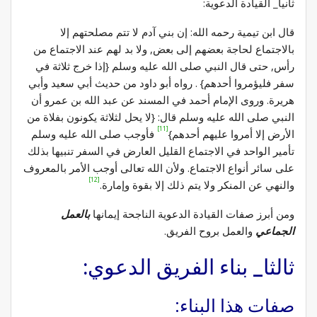
ثانيا_ القيادة الدعوية:
قال ابن تيمية رحمه الله: إن بني آدم لا تتم مصلحتهم إلا
بالاجتماع لحاجة بعضهم إلى بعض, ولا بد لهم عند الاجتماع من
رأس, حتى قال النبي صلى الله عليه وسلم {إذا خرج ثلاثة في
سفر فليؤمروا أحدهم} . رواه أبو داود من حديث أبي سعيد وأبي
هريرة. وروى الإمام أحمد في المسند عن عبد الله بن عمرو أن
النبي صلى الله عليه وسلم قال: {لا يحل لثلاثة يكونون بفلاة من
[11]
الأرض إلا أمروا عليهم أحدهم}
فأوجب صلى الله عليه وسلم
تأمير الواحد في الاجتماع القليل العارض في السفر تنبيها بذلك
على سائر أنواع الاجتماع. ولأن الله تعالى أوجب الأمر بالمعروف
[12]
والنهي عن المنكر ولا يتم ذلك إلا بقوة وإمارة.
ومن أبرز صفات القيادة الدعوية الناجحة إيمانها
بالعمل
الجماعي
والعمل بروح الفريق.
ثالثا_ بناء الفريق الدعوي:
صفات هذا البناء: