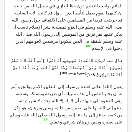
القائم بواجب التعليم دون حظ الغازي في سبيل الله من حيث
إن كليهما يقوم بعمل لتأييد الدين … وإذ قد كانت الآية السابقة
قد حرضت فريقا من المسلمين على الالتفاف حول رسول الله
صلى الله عليه وسلم في الغزو لمصلحة نشر الإسلام ناسب أن
يذكر عقبها نفر فريق من المؤمنين إلى رسول الله صلى الله
عليه وسلم للتفقه في الدين ليكونوا مرشدين لأقوامهم الذين
[48]
دخلوا في الإسلام.
قال تعالى:{قُلۡ هَٰذِهِۦ سَبِيلِيٓ أَدۡعُوٓاْ إِلَى ٱللَّهِۚ عَلَىٰ
بَصِيرَةٍ أَنَا۠ وَمَنِ ٱتَّبَعَنِيۖ وَسُبۡحَٰنَ ٱللَّهِ وَمَآ أَنَا۠ مِنَ
[سورة يوسف:108]
ٱلۡمُشۡرِكِينَ ١٠٨}
يقول [الله] تعالى لعبده ورسوله إلى الثقلين: الإنس والجن، آمرا
له أن يخبر الناس: أن هذه سبيله، أي طريقه ومسلكه وسنته،
وهي الدعوة إلى شهادة أن لا إله إلا الله وحده لا شريك له،
يدعو إلى الله بها على بصيرة من ذلك، ويقين وبرهان، هو وكل
من اتبعه، يدعو إلى ما دعا إليه رسول الله صلى الله عليه وسلم
[49]
على بصيرة ويقين وبرهان شرعي وعقلي.