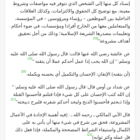
إسناد كل منها إلى الشخص الذي تتوفر فيه مواصفات وشروط
معينة، مع توضيح كل الحقوق والالتزامات، وكذلك العلاقات
الداخلية بين الموظفين – رؤساء ومرؤوسين – في المؤسسة،
والمتعاملين معها من الخارج أفرادا ومؤسسات، في ضوء أحكام
وتعليمات مصدرها الشريعة الإسلامية؛ وذلك من أجل تحقيق
[18]
أهداف مشروعة”
عن عائشة رضي الله عنها قالت: قال رسول الله صلى الله عليه
[19]
وسلم: ” إن الله يحب إذا عمل أحدكم عملا أن يتقنه “
[20]
(أن يتقنه) الإتقان: الإحسان والتكميل أي يحسنه ويكمله.
عن شداد بن أوس قال: قال رسول الله صلى الله عليه وسلم: ”
إن الله كتب الإحسان على كل شيء فإذا قتلتم فأحسنوا القتلة
[21]
وإذا ذبحتم فأحسنوا الذبح وليحد أحدكم شفرته فليرح ذبيحته”
قال الأبي المالكي ـ رحمه الله ـ : (فيه أهمية الإجادة في الأعمال
المشروعة، فحق من شرع في شيء منها أن يأتي به على
الكمال واستيفاء الشرائط المصححة والمكملة، فإذا فعل ذلك
[22]
قل عمله وكثر ثوابه)