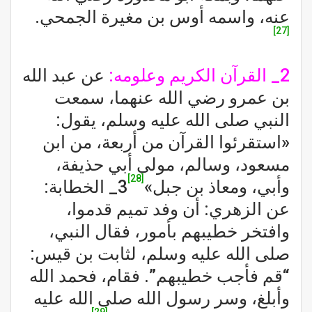
عنه، واسمه أوس بن مغيرة الجمحي.
[27]
2_ القرآن الكريم وعلومه:
عن عبد الله
بن عمرو رضي الله عنهما، سمعت
النبي صلى الله عليه وسلم، يقول:
«استقرئوا القرآن من أربعة، من ابن
مسعود، وسالم، مولى أبي حذيفة،
[28]
وأبي، ومعاذ بن جبل»
3_ الخطابة:
عن الزهري: أن وفد تميم قدموا،
وافتخر خطيبهم بأمور، فقال النبي،
صلى الله عليه وسلم، لثابت بن قيس:
“قم فأجب خطيبهم”. فقام، فحمد الله
وأبلغ، وسر رسول الله صلى الله عليه
[29]