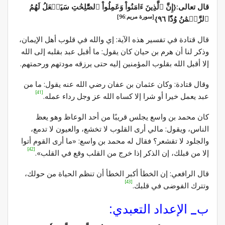
قال تعالى:{إِنَّ ٱلَّذِينَ ءَامَنُواْ وَعَمِلُواْ ٱلصَّٰلِحَٰتِ سَيَجۡعَلُ لَهُمُ
[سورة مريم:96]
ٱلرَّحۡمَٰنُ وُدّٗا ٩٦}
قال قتادة في تفسير هذه الآية: إي والله في قلوب أهل الإيمان،
وذكر لنا أن هرم بن حيان كان يقول: ما أقبل عبد بقلبه إلى الله
إلا أقبل الله بقلوب المؤمنين إليه حتى يرزقه مودتهم ورحمتهم.
وقال قتادة: وكان عثمان بن عفان رضي الله عنه يقول: ما من
[41]
عبد يعمل خيرا أو شرا إلا كساه الله عز وجل رداء عمله.
كان محمد بن واسع يجلس قريبًا من أحد الوعاظ وهو يعظ
الناس، ويقول: مالي أرى القلوب لا تخشع، والعيون لا تدمع،
والجلود لا تقشعر؟ فقال له محمد بن واسع: «ما أرى القوم أتوا
[42]
إلا من قبلك، إن الذكر إذا خرج من القلب وقع في القلب».
قال الرافعي: إن الخطأ أكبر الخطأ أن تنظم الحياة من حولك،
[43]
وتترك الفوضى في قلبك.
ب_ الإعداد التعبدي: