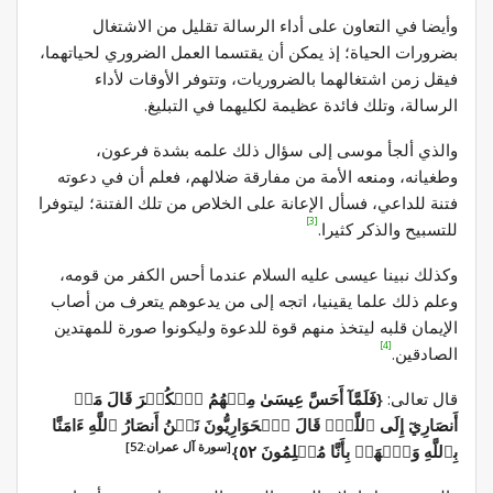
وأيضا في التعاون على أداء الرسالة تقليل من الاشتغال
بضرورات الحياة؛ إذ يمكن أن يقتسما العمل الضروري لحياتهما،
فيقل زمن اشتغالهما بالضروريات، وتتوفر الأوقات لأداء
الرسالة، وتلك فائدة عظيمة لكليهما في التبليغ.
والذي ألجأ موسى إلى سؤال ذلك علمه بشدة فرعون،
وطغيانه، ومنعه الأمة من مفارقة ضلالهم، فعلم أن في دعوته
فتنة للداعي، فسأل الإعانة على الخلاص من تلك الفتنة؛ ليتوفرا
[3]
للتسبيح والذكر كثيرا.
وكذلك نبينا عيسى عليه السلام عندما أحس الكفر من قومه،
وعلم ذلك علما يقينيا، اتجه إلى من يدعوهم يتعرف من أصاب
الإيمان قلبه ليتخذ منهم قوة للدعوة وليكونوا صورة للمهتدين
[4]
الصادقين.
قال تعالى:
{فَلَمَّآ أَحَسَّ عِيسَىٰ مِنۡهُمُ ٱلۡكُفۡرَ قَالَ مَنۡ
أَنصَارِيٓ إِلَى ٱللَّهِۖ قَالَ ٱلۡحَوَارِيُّونَ نَحۡنُ أَنصَارُ ٱللَّهِ ءَامَنَّا
[سورة آل عمران:52]
بِٱللَّهِ وَٱشۡهَدۡ بِأَنَّا مُسۡلِمُونَ ٥٢}