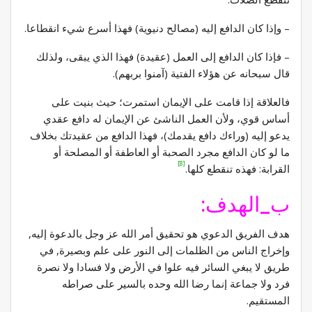
– وإذا كان الدافع إليه (مصالح دنيوية) فهذا أسرع شيء انقطاعا.
– فإذا كان الدافع إلى العمل (عقيدة) فهذا الذي يبقى، ولذلك
قال سبحانه عن هؤلاء الفتية (آمنوا بربهم).
فالعلاقة إذا قامت على الإيمان استمرت؛ حيث بنيت على
أساس قوي، ولأن العمل الناشئ عن الإيمان له دافع عقدي
يدعو إليه (وراءك دافع يقدمك)، فهذا الدافع من عقيدتك بخلاف
ما لو كان الدافع مجرد الصحبة أو العاطفة أو المصلحة أو
[8]
القرابة: فهذه تنقطع كلها.
ب_الهدف:
هدف الفريق الدعوي هو تحقيق أمر الله عز وجل بالدعوة إليه,
وإخراج الناس من الظلمات إلى النور على علم وبصيرة, في
طريق لا يبغي السائر فيه علوا في الأرض ولا فسادا ولا نصرة
فرد ولا جماعة إنما رضا الله وحده بالسير على صراطه
المستقيم.