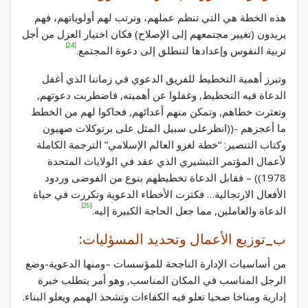
هذه الخطة هي التي تنظم عملهم، وترتب لهم أولوياتهم، فهم
يريدون (تغيير مجتمعهم إلى الإصلاح) فكان اختيار العزل من أجل
[24]
تربية النفوس وإعدادها لتنطلق إلى دعوة المجتمع.
وتبرز أهمية التخطيط للفريق الدعوي في زماننا الذي أغفل
الدعاة فيه التخطيط, وغفلوا عن أهميته, فاضطربت دعوتهم,
وتعثرت خطاهم, وتمكن منهم أعدائهم, فحاكوا لهم من الخطط
ما أعجزهم -((انظرعلى سبيل المثل على برتوكلات صهيون
وكتاب التنصير: “خطة لغزو العالم الإسلامي” الترجمة الكاملة
لأعمال المؤتمر التبشيري الذي عقد في الولايات المتحدة
1978)) – فقابل الدعاة تخطيطهم بنوع من الفوضى وردود
الأفعال الارتجالية… فكثرت الأخطاء الدعوية وتكررت في حياة
[25]
الدعاة والعاملين, مما جعل الحاجة الكبيرة إليه.
ب_توزيع الأعمال وتحديد المسؤليات:
من أساسيات الإدارة الناجحة للمؤسسات –ومنها الدعوية-وضع
الرجل المناسب في المكان المناسب, وهو أمر يتطلب خبرة
إدارية ومناخا صحيا تعلو فيه الكفاءات وتشحذ الهمم ويعلو البناء.