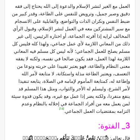
العمل مع الغير لنشر الإسلام والدعوة إلى الله يحتاج إلى فقه
دقيق وصبر جميل، وترويض للنفس على الطاعة، وقدر كبير من
ضبط النفس ونكران الذات والتواضع، والقابلية على الانسجام
مع سير المشتركين معه في العمل لنشر الإسلام، وقبول الرأي
المخالف لرايه إذا أقرته الجماعة، أو اختاره الرئيس، إلى غير
ذلك من المعاني اللازمة لأي عمل جماعي، ولهذا كله فليس كل
مسلم يصلح للعمل الجماعي؛ لأنه ليس كل مسلم فيه المعاني
اللازمة لهذا العمل، فقد يكون صالحا في نفسه، ولكنه لا يفقه
معنى النظام والطاعة، فهو يعتبر تقييدا على حريته ونوعا من
التعسف، ويعتبر الطاعة مذلة واستكانة، لا متابعة لأمر الله
وإطاعة له، كمتابعة المأموم لإمامه في الصلاة، يتابعه تنفيذا
لأمر الشرع، وليسلم له الأجر والثواب، ومثل هذا المسلم قد
ينفع منفردا، ولكنه يضر إذا عمل مع غيره، وقد يكون قدوة سيئة
لمن يعمل معه من أفراد الجماعة في إخلاله بالنظام وعدم
[14]
التزامه بمقتضيات العمل الجماعي.
3_ الفتوة:
قال تعالى:
{نَّحۡنُ نَقُصُّ عَلَيۡكَ نَبَأَهُم بِٱلۡحَقِّۚ إِنَّهُمۡ