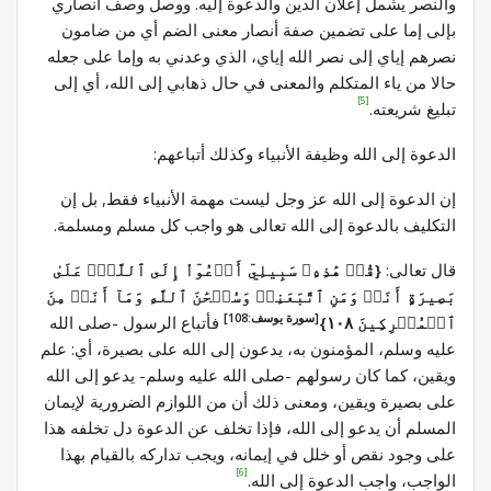
والنصر يشمل إعلان الدين والدعوة إليه. ووصل وصف أنصاري
بإلى إما على تضمين صفة أنصار معنى الضم أي من ضامون
نصرهم إياي إلى نصر الله إياي، الذي وعدني به وإما على جعله
حالا من ياء المتكلم والمعنى في حال ذهابي إلى الله، أي إلى
[5]
تبليغ شريعته.
الدعوة إلى الله وظيفة الأنبياء وكذلك أتباعهم:
إن الدعوة إلى الله عز وجل ليست مهمة الأنبياء فقط, بل إن
التكليف بالدعوة إلى الله تعالى هو واجب كل مسلم ومسلمة.
قال تعالى:
{قُلۡ هَٰذِهِۦ سَبِيلِيٓ أَدۡعُوٓاْ إِلَى ٱللَّهِۚ عَلَىٰ
بَصِيرَةٍ أَنَا۠ وَمَنِ ٱتَّبَعَنِيۖ وَسُبۡحَٰنَ ٱللَّهِ وَمَآ أَنَا۠ مِنَ
[سورة يوسف:108]
ٱلۡمُشۡرِكِينَ ١٠٨}
فأتباع الرسول -صلى الله
عليه وسلم، المؤمنون به، يدعون إلى الله على بصيرة، أي: علم
ويقين، كما كان رسولهم -صلى الله عليه وسلم- يدعو إلى الله
على بصيرة ويقين، ومعنى ذلك أن من اللوازم الضرورية لإيمان
المسلم أن يدعو إلى الله، فإذا تخلف عن الدعوة دل تخلفه هذا
على وجود نقص أو خلل في إيمانه، ويجب تداركه بالقيام بهذا
[6]
الواجب، واجب الدعوة إلى الله.