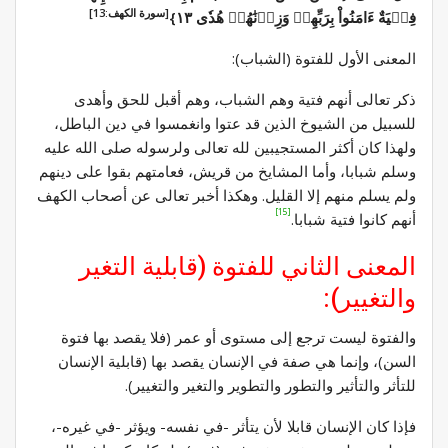
[سورة الكهف:13]
فِتۡيَةٌ ءَامَنُواْ بِرَبِّهِمۡ وَزِدۡنَٰهُمۡ هُدٗى ١٣}
المعنى الأول للفتوة (الشباب):
ذكر تعالى أنهم فتية وهم الشباب، وهم أقبل للحق وأهدى
للسبيل من الشيوخ الذين قد عتوا وانغمسوا في دين الباطل،
ولهذا كان أكثر المستجيبين لله تعالى ولرسوله صلى الله عليه
وسلم شبابا، وأما المشايخ من قريش، فعامتهم بقوا على دينهم
ولم يسلم منهم إلا القليل. وهكذا أخبر تعالى عن أصحاب الكهف
[15]
أنهم كانوا فتية شبابا.
المعنى الثاني للفتوة (قابلية التغير
والتغيير):
والفتوة ليست ترجع إلى مستوى أو عمر (فلا يقصد بها فتوة
السن)، وإنما هي صفة في الإنسان يقصد بها (قابلية الإنسان
للتأثر والتأثير والتطور والتطوير والتغير والتغيير).
فإذا كان الإنسان قابلا لأن يتأثر -في نفسه- ويؤثر -في غيره-،