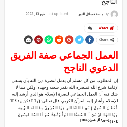
الناجح
Last updated
مايو 13, 2023
By
منصة فسائل النور
4٬669
Share
العمل الجماعي صفة الفريق
الدعوي الناجح
إن المطلوب من كل مسلم أن يعمل لنصرة دين الله بأن يسعى
لإقامة شرع الله فينصره الله بقدر سعيه وجهده. ولكن مما لا
شك فيه أن العمل الجماعي لنصرة الإسلام هو الذي أرشد إليه
الإسلام وأشار إليه القرآن الكريم، قال تعالى:
{وَلۡتَكُن مِّنكُمۡ
أُمَّةٞ يَدۡعُونَ إِلَى ٱلۡخَيۡرِ وَيَأۡمُرُونَ بِٱلۡمَعۡرُوفِ
وَيَنۡهَوۡنَ عَنِ ٱلۡمُنكَرِۚ وَأُوْلَٰٓئِكَ هُمُ ٱلۡمُفۡلِحُونَ
[سورة آل عمران:104]
١٠٤}