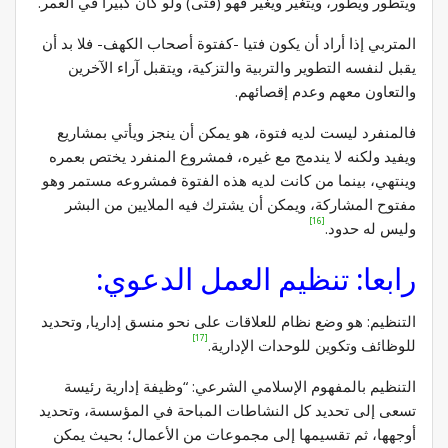
ويتطور ويطور، ويتغير ويغير فهو (فتى) ولو كان كبيرا في العمر.
المتربي إذا أراد أن يكون فتيا -كفتوة أصحاب الكهف- فلا بد أن
يقبل لنفسه التطوير والتربية والتزكية، ويتقبل آراء الآخرين
والتعاون معهم وعدم إقصائهم.
فالمنفرد ليست لديه فتوة، هو يمكن أن ينجز ويأتي بمشاريع
ويفيد ولكنه لا يندمج مع غيره، فمشروع المنفرد يختص بعمره
وينتهي، بينما من كانت لديه هذه الفتوة فمشروعه مستمر وهو
مفتوح المشاركة، ويمكن أن يشترك فيه الملايين من البشر
[16]
وليس له حدود.
رابعا: تنظيم العمل الدعوي:
التنظيم: هو وضع نظام للعلاقات على نحو منسق إداريا, وتحديد
[17]
للوظائف وتكوين للوحدات الإدارية.
التنظيم بالمفهوم الإسلامي الشرعي: “وظيفة إدارية رئيسة
تسعى إلى تحديد كل النشاطات المباحة في المؤسسة، وتحديد
أوجهها، ثم تقسيمها إلى مجموعات من الأعمال؛ بحيث يمكن