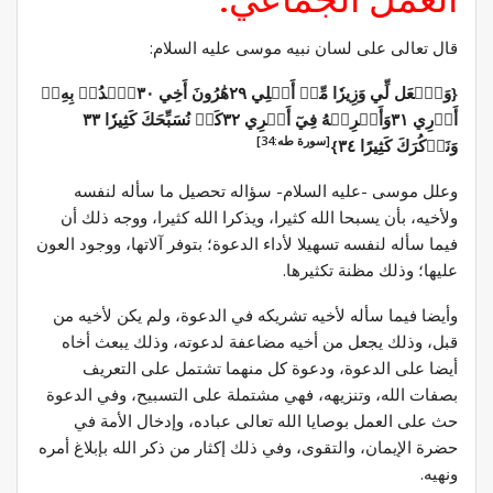
قال تعالى على لسان نبيه موسى عليه السلام:
{وَٱجۡعَل لِّي وَزِيرٗا مِّنۡ أَهۡلِي ٢٩هَٰرُونَ أَخِي ٣٠ٱشۡدُدۡ بِهِۦٓ
أَزۡرِي ٣١وَأَشۡرِكۡهُ فِيٓ أَمۡرِي ٣٢كَيۡ نُسَبِّحَكَ كَثِيرٗا ٣٣
[سورة طه:34]
وَنَذۡكُرَكَ كَثِيرًا ٣٤}
وعلل موسى -عليه السلام- سؤاله تحصيل ما سأله لنفسه
ولأخيه، بأن يسبحا الله كثيرا، ويذكرا الله كثيرا، ووجه ذلك أن
فيما سأله لنفسه تسهيلا لأداء الدعوة؛ بتوفر آلاتها، ووجود العون
عليها؛ وذلك مظنة تكثيرها.
وأيضا فيما سأله لأخيه تشريكه في الدعوة، ولم يكن لأخيه من
قبل، وذلك يجعل من أخيه مضاعفة لدعوته، وذلك يبعث أخاه
أيضا على الدعوة، ودعوة كل منهما تشتمل على التعريف
بصفات الله، وتنزيهه، فهي مشتملة على التسبيح، وفي الدعوة
حث على العمل بوصايا الله تعالى عباده، وإدخال الأمة في
حضرة الإيمان، والتقوى، وفي ذلك إكثار من ذكر الله بإبلاغ أمره
ونهيه.