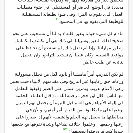
محددة في الوضع الحاضر أو المستقبلي, في ضوء متطلبات
العمل الذي يقوم به المرء, وفي ضوء تطلعاته المستقبلية
[38]
للوظيفة التي يقوم بها في المجتمع.
مادام كل شيء حولنا يتغير, فإنه لا بد لنا أن نستجيب على نحو
صحيح لذلك التغير, وسبيلنا إلى ذلك هي أن نكشف إمكاناتنا,
ونطور مهاراتنا, وإذا لم نفعل ذلك, لم نستطع أن نحافظ على
مواقعنا النسبية, وكان علينا أن نستعد للتراجع, وان نتحمل
نتائجه عن طيب خاطر.
لم يكن التدريب أمراً هامشيا أو ثانويا لكل من تحمَّل مسؤولية
ورعاها حق رعايتها عبر التاريخ وفي مقدمتهم الأنبياء حيث يعتبر
رعي الأغنام تدريب وتمرين عملي على الصبر وكيفية التعامل
مع الناس . قال ابن حجر ـ رحمه الله ـ : ( قال العلماء: الحكمة
في إلهام الأنبياء رعي الغنم قبل النبوة أن يحصل لهم التمرن
برعيها على ما يكلفونه من القيام بأمر أمتهم، و لأن في
مخالطتها ما يحصل لهم الحلم والشفقة لأنهم إذا صبروا على
رعيها وجمعها .. وعلموا اختلاف طباعها وشدة تفرقها مع ضعفها
[39]
جبروا كسرها ورفقوا بضعيفها ).