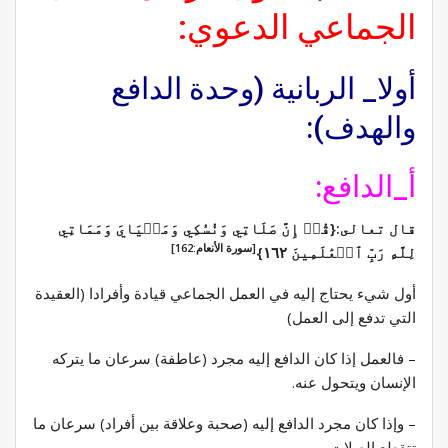
الجماعي الدعوي:
أولا_ الربانية (وحدة الدافع
والهدف):
أ_الدافع:
قال تعالى:{قُلۡ إِنَّ صَلَاتِي وَنُسُكِي وَمَحۡيَايَ وَمَمَاتِي
[سورة الأنعام:162]
لِلَّهِ رَبِّ ٱلۡعَٰلَمِينَ ١٦٢}
أول شيء يحتاج إليه في العمل الجماعي قيادة وأفرادا (العقيدة
التي تدفع إلى العمل)
– فالعمل إذا كان الدافع إليه مجرد (عاطفة) سرعان ما يتركه
الإنسان ويتحول عنه.
– وإذا كان مجرد الدافع إليه (صحبة وعلاقة بين أفراد) سرعان ما
تتقطع الصلات.