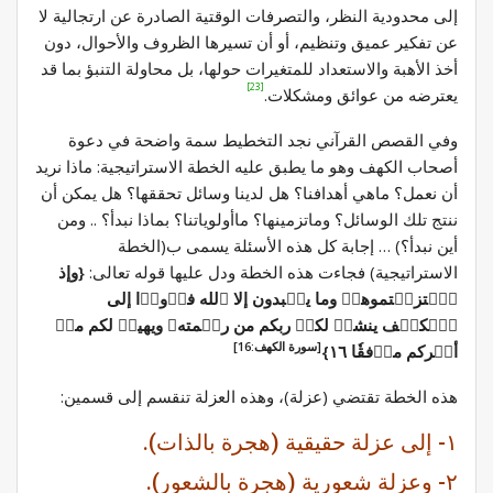
إلى محدودية النظر، والتصرفات الوقتية الصادرة عن ارتجالية لا
عن تفكير عميق وتنظيم، أو أن تسيرها الظروف والأحوال، دون
أخذ الأهبة والاستعداد للمتغيرات حولها، بل محاولة التنبؤ بما قد
[23]
يعترضه من عوائق ومشكلات.
وفي القصص القرآني نجد التخطيط سمة واضحة في دعوة
أصحاب الكهف وهو ما يطبق عليه الخطة الاستراتيجية: ماذا نريد
أن نعمل؟ ماهي أهدافنا؟ هل لدينا وسائل تحققها؟ هل يمكن أن
ننتج تلك الوسائل؟ وماتزمينها؟ ماأولوياتنا؟ بماذا نبدأ؟ .. ومن
أين نبدأ؟) … إجابة كل هذه الأسئلة يسمى ب(الخطة
الاستراتيجية) فجاءت هذه الخطة ودل عليها قوله تعالى:
{وإذ
ٱعۡتزلۡتموهمۡ وما يعۡبدون إلا ٱلله فأۡوۥٓا إلى
ٱلۡكهۡف ينشرۡ لكمۡ ربكم من رحۡمتهۦ ويهيئۡ لكم منۡ
[سورة الكهف:16]
أمۡركم مرۡفقٗا ١٦}
هذه الخطة تقتضي (عزلة)، وهذه العزلة تنقسم إلى قسمين:
١- إلى عزلة حقيقية (هجرة بالذات).
٢- وعزلة شعورية (هجرة بالشعور).