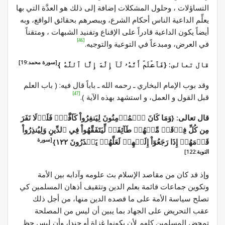
التساؤلات ، وحلول المشكلات إضافة إلى ذلك هو العدَّة التي بها
يعلِّم الداعية الناس أحكام الشرع، ويبصرهم بحقائق الواقع، وبه
أيضاً يكون الداعية قادراً على الإقناع وتفنيد الشبهات ، ومتقناً
[46]
في العرض، ومبدعاً في التوعية والتوجيه.
[سورة محمد:19]
قال تعالى: {فَٱعۡلَمۡ أَنَّهُۥ لَآ إِلَٰهَ إِلَّا ٱللَّهُ }
وقد بوب الإمام البخاري ـ رحمه الله ـ باباً قال فيه: ( باب العلم
[47]
قبل القول و العمل، و استشهد بهذه الآية ).
قال تعالى: {وَمَا كَانَ ٱلۡمُؤۡمِنُونَ لِيَنفِرُواْ كَآفَّةٗۚ فَلَوۡلَا نَفَرَ
مِن كُلِّ فِرۡقَةٖ مِّنۡهُمۡ طَآئِفَةٞ لِّيَتَفَقَّهُواْ فِي ٱلدِّينِ وَلِيُنذِرُواْ
[سورة
قَوۡمَهُمۡ إِذَا رَجَعُوٓاْ إِلَيۡهِمۡ لَعَلَّهُمۡ يَحۡذَرُونَ ١٢٢}
التوبة:122]
وإذ قد كان من مقاصد الإسلام بث علومه وآدابه بين الأمة
وتكوين جماعات قائمة بعلم الدين وتثقيف أذهان المسلمين كي
تصلح سياسة الأمة على ما قصده الدين منها، من أجل ذلك
عقب التحريض على الجهاد بما يبين أن ليس من المصلحة
تمحض المسلمين كلهم لأن يكونوا غزاة أو جندا، وأن ليس حظ