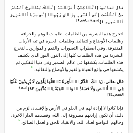
قال تعالى: {الٓرۚ كِتَٰبٌ أَنزَلۡنَٰهُ إِلَيۡكَ لِتُخۡرِجَ ٱلنَّاسَ
مِنَ ٱلظُّلُمَٰتِ إِلَى ٱلنُّورِ بِإِذۡنِ رَبِّهِمۡ إِلَىٰ صِرَٰطِ ٱلۡعَزِيزِ
[سورة إبراهيم:1]
ٱلۡحَمِيدِ ١}
لتخرج هذه البشرية من الظلمات. ظلمات الوهم والخرافة.
وظلمات الأوضاع والتقاليد. وظلمات الحيرة في تيه الأرباب
المتفرقة, وفي اضطراب التصورات والقيم والموازين .. لتخرج
البشرية من هذه الظلمات كلها إلى النور. النور الذي يكشف
هذه الظلمات. يكشفها في عالم الضمير وفي دنيا التفكير. ثم
[9]
يكشفها في واقع الحياة والقيم والأوضاع والتقاليد.
قال تعالى: {تِلۡكَ ٱلدَّارُ ٱلۡأٓخِرَةُ نَجۡعَلُهَا لِلَّذِينَ لَا يُرِيدُونَ عُلُوّٗا
[سورة
فِي ٱلۡأَرۡضِ وَلَا فَسَادٗاۚ وَٱلۡعَٰقِبَةُ لِلۡمُتَّقِينَ ٨٣}
القصص:83]
فإذا كانوا لا إرادة لهم في العلو في الأرض والإفساد، لزم من
ذلك، أن تكون إرادتهم مصروفة إلى الله، وقصدهم الدار الآخرة،
[10]
وحالهم التواضع لعباد الله، والانقياد للحق والعمل الصالح.