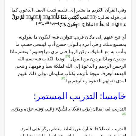
وفي القرآن الكريم ما يشير إلى تقييم نتيجة العمل الدعوي كما
في قوله تعالى:
{ٱذۡهَب بِّكِتَٰبِي هَٰذَا فَأَلۡقِهۡ إِلَيۡهِمۡ ثُمَّ تَوَلَّ
[سورة النمل:28]
عَنۡهُمۡ فَٱنظُرۡ مَاذَا يَرۡجِعُونَ ٢٨}
أي تنح عنهم إلى مكان قريب تتوارى فيه، ليكون ما يقولونه
بمسمع منك، و في أمره بالتولي حسن أدب ليتنحى حسب ما
يتأدب به مع الملوك ، وكن قريبا حتى ترى مراجعتهم ؛ وتعلم ماذا
[35]
يجيبون وماذا يردون من القول.
وهذا الكتاب فيه بسم الله
الرحمن الرحيم و الدعوة إلى الله لملكة سبأ و قومها، و تنحي
الهدهد ليعرف نتيجة تأثرهم بكتاب سليمان، وفي ذلك تقييم
[36]
لمدى تقبلهم للدعوة و تأثرهم بها.
خامسا: التدريب المستمر:
التدريب لغة: يقال: (درَّب) فلَانا بالشَّيْء وَعَلِيهِ وَفِيه عوَّده ومرَّنه.
[37]
التدريب اصطلاحا: عبارة عن نشاط منظم يركز على الفرد
لتحقيق تغير في معارفه ومهاراته وقدراته لمقابلة احتياجات