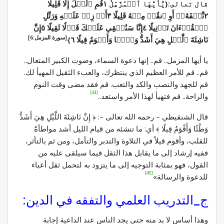
قال تعالى:{يَٰٓأَيُّهَا ٱلۡمُزَّمِّلُ ١قُمِ ٱلَّيۡلَ إِلَّا قَلِيلٗا
٢نِّصۡفَهُۥٓ أَوِ ٱنقُصۡ مِنۡهُ قَلِيلًا ٣أَوۡ زِدۡ عَلَيۡهِ وَرَتِّلِ
ٱلۡقُرۡءَانَ تَرۡتِيلًا ٤إِنَّا سَنُلۡقِي عَلَيۡكَ قَوۡلٗا ثَقِيلًا ٥إِنَّ
[سورة المزمل:6]
نَاشِئَةَ ٱلَّيۡلِ هِيَ أَشَدُّ وَطۡ‍ٔٗا وَأَقۡوَمُ قِيلًا ٦}
يا أيها المزمل.. قم.. إنها دعوة السماء، وصوت الكبير المتعال..
قم.. قم للأمر العظيم الذي ينتظرك، والعبء الثقيل المهيأ لك.
قم للجهد والنصب والكد والتعب. قم فقد مضى وقت النوم
[44]
والراحة.. قم فتهيأ لهذا الأمر واستعد..
قال الشنقيطي – رحمه الله تعالى –: ﴿ إِنَّ نَاشِئَةَ اللَّيْلِ هِيَ أَشَدُّ
وَطْئًا وَأَقْوَمُ قِيلًا ﴾ أي: ما تنشئه من قيام الليل أشد مواطأةً
للقلب، وأقوم قيلاً في التلاوة والتدبر والتأمل، ومن ثم بالتأثر،
ففيه إرشاد إلى ما يقابل هذا الثقل فيما سيلقى عليه من
القول، فهو بمثابة التوجيه إلى ما يتزود به لتحمل ثقل أعباء
[45]
للدعوة والرسالة»
ج_التدريب العلمي والتفقه في الدين:
وهذا أساس لا بد منه حتى يجد الناس عند الداعية إجابة