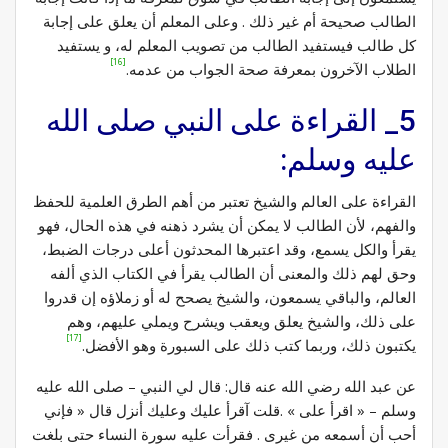
الطالب صحيحة أم غير ذلك . وعلى المعلم أن يعلق على إجابة
كل طالب فيستفيد الطالب من تصويب المعلم له، و يستفيد
[16]
الطلاب الآخرون بمعرفة صحة الجواب من عدمه.
5_ القراءة على النبي صلى الله
عليه وسلم:
القراءة على العالم والشيخ تعتبر من أهم الطرق العلمية للحفظ
والفهم، لأن الطالب لا يمكن أن يشرد ذهنه في هذه الحال، فهو
يقرأ والكل يسمع، وقد اعتبرها المحدثون أعلى درجات الضبط،
وحق لهم ذلك والمعنى أن الطالب يقرأ في الكتاب الذي ألفه
العالم، والباقي يسمعون، والشيخ يصحح له أو زملاؤه إن قدروا
على ذلك، والشيخ يعلق ويعقب ويشرح ويملي عليهم، وهم
[17]
يكتبون ذلك، وربما كتب ذلك على السبورة وهو الأفضل.
عن عبد الله رضي الله عنه قال: قال لي النبي – صلى الله عليه
وسلم – « اقرأ على » .قلت آقرأ عليك وعليك أنزل قال « فإني
أحب أن أسمعه من غيرى . فقرأت عليه سورة النساء حتى بلغت