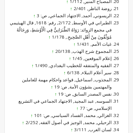
المصباح المنير, 1/112
↑
روضة الناظر, 2/401
↑
الريسوني, أحمد, الاجتهاد الجماعي, ص: 3
↑
الطبراني في الأوسط, 2/172, رقم: 1618, قال الهيثيمي
في مجمع الزوائد: رَوَاهُ الطَّبَرَانِيُّ فِي الْأَوْسَطِ، وَرِجَالُهُ
مُوَثَّقُونَ مِنْ أَهْلِ الصَّحِيحِ., 1/178
↑
غياث الأمم, 1/431
↑
المجموع شرح الهذب, 20/138
↑
إعلام الموقعين, 1/45
↑
الفقيه والمتفقه للخطيب البغدادي, 1/490
↑
سير أعلام النبلاء, 6/138
↑
المجذوب, اسماعيل, قواعد واحكام مهمة للعاملين
والمهتمين بشؤون الأمة, ص: 19
↑
نفس المصدر السابق, ص: 19
↑
السوسه, عبد المجيد, الاجتهاد الجماعي في التشريع
الإسلامي, ص: 77
↑
الغزالي, محمد, الفساد السياسي, ص: 101
↑
الزحيلي, محمد, الوجيز في أصول الفقه, 2/252
↑
لسان العرب, 3/111
↑