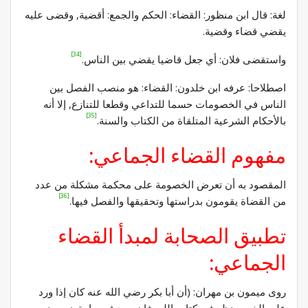
لغة: قال ابن منظور: القضاء: الحكم والجمع: أقضية, وقضى عليه
يقضي قضاء وقضية.
[34]
واستقضى فلان: أي جعل قاضيا يقضي بين الناس.
اصطلاحا: عرفه ابن خلدون: القضاء: هو منصب الفصل بين
الناس في الخصومات حسما للتداعي وقطعا للتنازع, إلا أنه
[35]
بالأحكام الشرعية المتلقاة من الكتاب والسنة.
مفهوم القضاء الجماعي:
المقصود به أن تعرض الخصومة على محكمة مشكلة من عدد
[36]
من القضاة يقومون بدراستها وتحقيقها والفصل فيها.
تطبيق الصحابة لمبدأ القضاء
الجماعي:
روى ميمون بن مهران: (أن أبا بكر رضي الله عنه كان إذا ورد
عليه الخصم نظر في كتاب الله، فإن وجد فيه ما يقضي بينهم