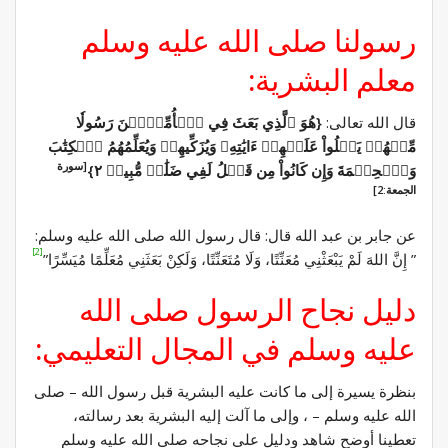
رسولنا صلى الله عليه وسلم
معلم البشرية:
قال الله تعالى:
{هُوَ ٱلَّذِي بَعَثَ فِي ٱلۡأُمِّيِّ‍ۧنَ رَسُولٗا
مِّنۡهُمۡ يَتۡلُواْ عَلَيۡهِمۡ ءَايَٰتِهِۦ وَيُزَكِّيهِمۡ وَيُعَلِّمُهُمُ ٱلۡكِتَٰبَ
[سورة
وَٱلۡحِكۡمَةَ وَإِن كَانُواْ مِن قَبۡلُ لَفِي ضَلَٰلٖ مُّبِينٖ ٢}
الجمعة:2]
عن جابر بن عبد الله قال: قال رسول الله صلى الله عليه وسلم:
[2]
” إِنَّ اللهَ لَمْ يَبْعَثْنِي مُعَنِّتًا، وَلَا مُتَعَنِّتًا، وَلَكِنْ بَعَثَنِي مُعَلِّمًا مُيَسِّرًا”
دليل نجاح الرسول صلى الله
عليه وسلم في المجال التعليمي:
بنظرة يسيرة إلى ما كانت عليه البشرية قبل رسول الله – صلى
الله عليه وسلم – ، وإلى ما آلت إليه البشرية بعد رسالته،
تعطينا أوضح شاهد ودليل على نجاحه صلى الله عليه وسلم