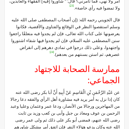
أمر ولا نهي، فما تأمرني؟ قال: ” شاوروا [فيه] الفقهاء والعابدين،
[23]
ولا تمضوا فيه رأي خاصة».
قال الجويني رحمه الله: (إن أصحاب المصطفى صلى الله عليه
وسلم استقصوا النظر في الوقائع والفتاوى والأقضية، فكانوا
يعرضونها على كتاب الله تعالى، فإن لم يجدوا فيه متعلقًا راجعوا
سنن المصطفى عليه السلام، فإن لم يجدوا فيها شفاء اشتوروا
واجتهدوا، وعلى ذلك درجوا في تمادي دهرهم إلى انقراض
[24]
عصرهم، ثم استن بسنتهم من بعدهم).
ممارسة الصحابة للاجتهاد
الجماعي:
عن عَبْدِ الرَّحْمَنِ بْنِ الْقَاسِمِ عَنْ أَبِيهِ أَنَّ أبا بكر رضى الله عنه
كان إذا نزل به أمر يريد فيه مشاورة أهل الرأي والفقه دعا رجالا
من المهاجرين ورجالا من الأنصار، ودعا عمر وعثمان وعليا وعبد
الرحمن بن عوف ومعاذ بن جبل وأبى بن كعب وزيد بن ثابت
رضى الله عنهم، فمضى أبو بكر على ذلك ثم ولى عمر رضى
الله عنه وكان يدعو هؤلاء النفر فإن اتفق أمر مشكل شاورهم