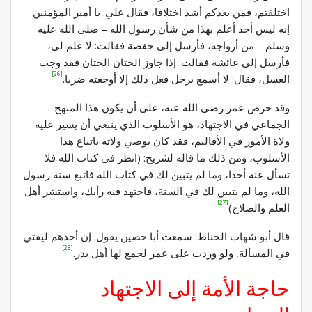
اختلفتم، فمن بعدكم أشد اختلافا، فقال علي: يا أمير المؤمنين
إنه ليس أحد أعلم بهذا من شأن رسول الله – صلى الله عليه
وسلم – من أزواجه، فأرسل إلى حفصة فقالت: لا علم لي،
فأرسل إلى عائشة فقالت: إذا جاوز الختان الختان فقد وجب
[26]
الغسل، فقال: لا أسمع برجل فعل ذلك إلا أوجعته ضربا.
وقد حرص عمر رضي الله عنه، على أن يكون هذا المنهج
الجماعي في الاجتهاد، هو الأسلوب الذي ينبغي أن يسير عليه
ولاة الأمور في الأقاليم، فقد كان يوصي ولاته باتباع هذا
الأسلوب، ومن ذلك ما قاله لشريح: (انظر في كتاب الله فلا
تسأل عنه أحدا، وما لم يتبين لك في كتاب الله فاتبع سنة رسول
الله، وما لم يتبين لك في السنة، فاجتهد فيه رأيك، واستشر أهل
[27]
العلم والصلاح)
قال أبو شهاب الحناط: سمعت أبا حصين يقول: إن أحدهم ليفتي
[28]
في المسألة, ولو وردت على عمر لجمع لها أهل بدر.
حاجة الأمة إلى الاجتهاد