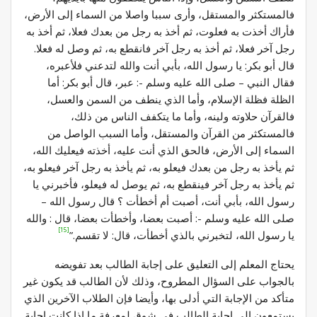
فالمستكثر والمستقل، وأرى سببا واصلا من السماء إلى الأرض،
فأراك أخذت به فعلوت، ثم أخذ به رجل من بعدك فعلا، ثم أخذ به
رجل آخر فعلا، ثم أخذ به رجل آخر فانقطع به، ثم وصل له فعلا.
قال أبو بكر: يا رسول الله، بأبي أنت والله لتدعني فلأعبره،
فقال النبي – صلى الله عليه وسلم -: عبر، قال أبو بكر: أما
الظلة فظلة الإسلام، وأما الذي ينطف من السمن والعسل،
فالقرآن حلاوته ولينه، وأما ما يتكفف الناس من ذلك،
فالمستكثر من القرآن والمستقل، وأما السبب الواصل من
السماء إلى الأرض، فالحق الذي أنت عليه، أخذته فيعليك الله،
ثم يأخذ به رجل من بعدك فيعلو به، ثم يأخذ به رجل آخر فيعلو به،
ثم يأخذ به رجل آخر فينقطع به، ثم يوصل له فيعلو، فأخبرني يا
رسول الله، بأبي أنت، أصبت أم أخطأت ؟ قال رسول الله –
صلى الله عليه وسلم -: أصبت بعضا، وأخطأت بعضا، قال : والله
[15]
يا رسول الله، لتخبرني بالذي أخطأت، قال: لا تقسم.”
يحتاج المعلم إلى التعليق على إجابة الطالب بعد تفويضه
بالجواب على السؤال المطروح، وذلك لأن الطالب قد يكون غير
متأكد من الإجابة التي أدلى بها، وأيضا فإن الطلاب الآخرين الذي
يستمعون إلى إجابة الطالب في شوق لمعرفة ما إذا كانت إجابة