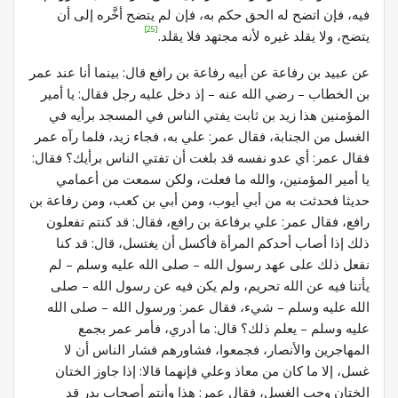
فيه، فإن اتضح له الحق حكم به، فإن لم يتضح أخَّره إلى أن
[25]
يتضح، ولا يقلد غيره لأنه مجتهد فلا يقلد.
عن عبيد بن رفاعة عن أبيه رفاعة بن رافع قال: بينما أنا عند عمر
بن الخطاب – رضي الله عنه – إذ دخل عليه رجل فقال: يا أمير
المؤمنين هذا زيد بن ثابت يفتي الناس في المسجد برأيه في
الغسل من الجنابة، فقال عمر: علي به، فجاء زيد، فلما رآه عمر
فقال عمر: أي عدو نفسه قد بلغت أن تفتي الناس برأيك؟ فقال:
يا أمير المؤمنين، والله ما فعلت، ولكن سمعت من أعمامي
حديثا فحدثت به من أبي أيوب، ومن أبي بن كعب، ومن رفاعة بن
رافع، فقال عمر: علي برفاعة بن رافع، فقال: قد كنتم تفعلون
ذلك إذا أصاب أحدكم المرأة فأكسل أن يغتسل، قال: قد كنا
نفعل ذلك على عهد رسول الله – صلى الله عليه وسلم – لم
يأتنا فيه عن الله تحريم، ولم يكن فيه عن رسول الله – صلى
الله عليه وسلم – شيء، فقال عمر: ورسول الله – صلى الله
عليه وسلم – يعلم ذلك؟ قال: ما أدري، فأمر عمر بجمع
المهاجرين والأنصار، فجمعوا، فشاورهم فشار الناس أن لا
غسل، إلا ما كان من معاذ وعلي فإنهما قالا: إذا جاوز الختان
الختان وجب الغسل، فقال عمر: هذا وأنتم أصحاب بدر قد