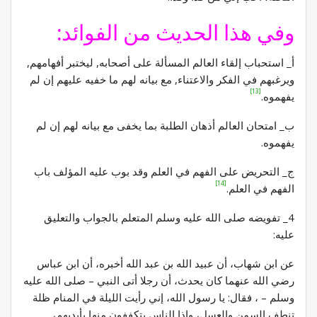
وفي هذا الحديث من الفوائد:
أ_ استحباب إلقاء العالم المسألة على أصحابه, ليختبر أفهامهم,
ويرغبهم في الفكر والاعتناء, مع بيانه لهم ما خفيه عليهم إن لم
[13]
يفهموه.
ب_ امتحان العالم أذهان الطلبة بما يخفى مع بيانه لهم إن لم
يفهموه.
ج_ التحريض على الفهم في العلم وقد بوب عليه المؤلف باب
[14]
الفهم في العلم.
4_ تفويضه صلى الله عليه وسلم المتعلم بالجواب والتعليق
عليه:
عن ابن شهاب، أن عبيد الله بن عبد الله أخبره، أن ابن عباس
رضي الله عنهما كان يحدث، أن رجلا أتى النبي – صلى الله عليه
وسلم – ، فقال: يا رسول الله، إني رأيت الليلة في المنام ظلة
تنطف السمن والعسل، وإذا الناس يتكففون منها بأيديهم،