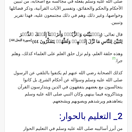
صلى الله عليه وسلم يفعله في مجالسه مع أصحابه، من تبيين
الأحكام والحكم والحقائق، وتفسير الآيات القرآنية، وذكر فضائلها
وخواصها، وغير ذلك. وهم في ذلك مجتمعون عليه، فهذا تقرير
وتبيين.
قال تعالى:
{بِٱلۡبَيِّنَٰتِ وَٱلزُّبُرِۗ وَأَنزَلۡنَآ إِلَيۡكَ ٱلذِّكۡرَ
[سورة النحل:44]
لِتُبَيِّنَ لِلنَّاسِ مَا نُزِّلَ إِلَيۡهِمۡ وَلَعَلَّهُمۡ يَتَفَكَّرُونَ ٤٤}
وهذه حلقة العلم، ولم تزل حلق العلم على العلماء كذلك، وهلم
[7]
جرا.
كذلك الصحابة رضي الله عنهم لم يكتفوا بالتلقي عن الرسول
صلى الله عليه وسلم وسؤاله عن أحكام الشرع, بل كانوا
يتجالسون مع بعضهم يتفقهون في الدين ويتدارسون القرآن
ويتذاكرونه فيما بينهم, وكان النبي صلى الله عليه وسلم
يتعاهدهم ويرشدهم ويصوبهم ويشجعهم.
2_ التعليم بالحوار:
من أبرز أساليبه صلى الله عليه وسلم في التعليم الحوار