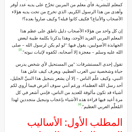
كمعلم للبشرية. فأي معلم من المربين تخرَّج على يديه عدد أوفر
وأهدى من هذا الرسول الكريم، الذي تخرج من تحت يديه هؤلاء
الأصحاب والأتباع؟ فكيف كانوا قبله؟ وكيف صاروا بعده؟!
إن كل واحد من هؤلاء الأصحاب دليل ناطق على عظم هذا
المعلم المربي الفريد الأوحد، وهذا يذكرنا بكلمة طيبة لبعض
الجهابذة الأصوليين، يقول فيها: “لو لم يكن لرسول الله – صلى
[3]
الله عليه وسلم – معجزة إلا أصحابه، لكفوه لإثبات نبوته”.
تقول إحدى المستشرقات: “مِن المستحيل لأي شخص يدرس
حياة وشخصية نبي العرب العظيم، ويعرف كيف عاش هذا
النبي، وكيف علّم الناس – إلا أن يشعر بتبجيل هذا النبيِّ الجليل،
أحد رسل الله العظماء، ورغم أنني سوف أعرض فيما أروي لكم
أشياء قد تكون مألوفة للعديد من الناس، فإنني أشعر في كل
مرة أعيد فيها قراءة هذه الأشياء بإعجاب وتبجيل متجددينِ لهذا
[4]
المُعلِّم العربي العظيم”.
المطلب الأول: الأساليب