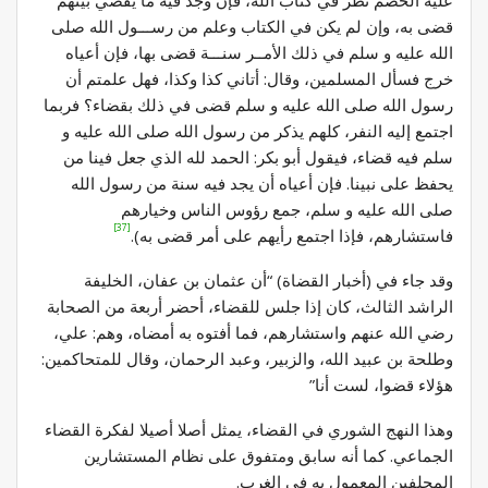
قضى به، وإن لم يكن في الكتاب وعلم من رســـول الله صلى
الله عليه و سلم في ذلك الأمــر سنـــة قضى بها، فإن أعياه
خرج فسأل المسلمين، وقال: أتاني كذا وكذا، فهل علمتم أن
رسول الله صلى الله عليه و سلم قضى في ذلك بقضاء؟ فربما
اجتمع إليه النفر، كلهم يذكر من رسول الله صلى الله عليه و
سلم فيه قضاء، فيقول أبو بكر: الحمد لله الذي جعل فينا من
يحفظ على نبينا. فإن أعياه أن يجد فيه سنة من رسول الله
صلى الله عليه و سلم، جمع رؤوس الناس وخيارهم
[37]
فاستشارهم، فإذا اجتمع رأيهم على أمر قضى به).
وقد جاء في (أخبار القضاة) “أن عثمان بن عفان، الخليفة
الراشد الثالث، كان إذا جلس للقضاء، أحضر أربعة من الصحابة
رضي الله عنهم واستشارهم، فما أفتوه به أمضاه، وهم: علي،
وطلحة بن عبيد الله، والزبير، وعبد الرحمان، وقال للمتحاكمين:
هؤلاء قضوا، لست أنا”
وهذا النهج الشوري في القضاء، يمثل أصلا أصيلا لفكرة القضاء
الجماعي. كما أنه سابق ومتفوق على نظام المستشارين
المحلفين المعمول به في الغرب.