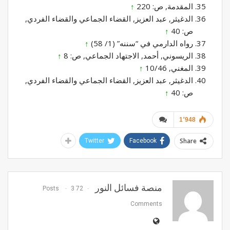
المقدمة, ص: 220
↑
الدغيثر, عبد العزيز, القضاء الجماعي والقضاء الفردي,
ص: 40
↑
رواه الدارمي في “سننه” (1/ 58)
↑
الريسوني, أحمد, الاجتهاد الجماعي, ص: 8
↑
المغني, 10/46
↑
الدغيثر, عبد العزيز, القضاء الجماعي والقضاء الفردي,
ص: 40
↑
1٬948
Share
Twitter
Facebook
منصة فسائل النور
3
72 Posts
Comments