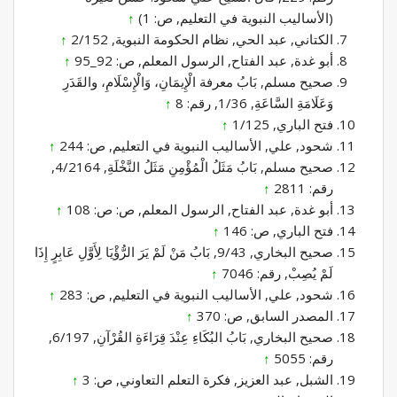
(الأساليب النبوية في التعليم, ص: 1)
↑
الكتاني, عبد الحي, نظام الحكومة النبوية, 2/152
↑
أبو غدة, عبد الفتاح, الرسول المعلم, ص: 92_95
↑
صحيح مسلم, بَابُ معرفة الْإِيمَانِ، وَالْإِسْلَامِ، والقَدَرِ
وَعَلَامَةِ السَّاعَةِ, 1/36, رقم: 8
↑
فتح الباري, 1/125
↑
شحود, علي, الأساليب النبوية في التعليم, ص: 244
↑
صحيح مسلم, بَابُ مَثَلُ الْمُؤْمِنِ مَثَلُ النَّخْلَةِ, 4/2164,
رقم: 2811
↑
أبو غدة, عبد الفتاح, الرسول المعلم, ص: ص: 108
↑
فتح الباري, ص: 146
↑
صحيح البخاري, 9/43, بَابُ مَنْ لَمْ يَرَ الرُّؤْيَا لِأَوَّلِ عَابِرٍ إِذَا
لَمْ يُصِبْ, رقم: 7046
↑
شحود, علي, الأساليب النبوية في التعليم, ص: 283
↑
المصدر السابق, ص: 370
↑
صحيح البخاري, بَابُ البُكَاءِ عِنْدَ قِرَاءَةِ القُرْآنِ, 6/197,
رقم: 5055
↑
الشبل, عبد العزيز, فكرة التعلم التعاوني, ص: 3
↑