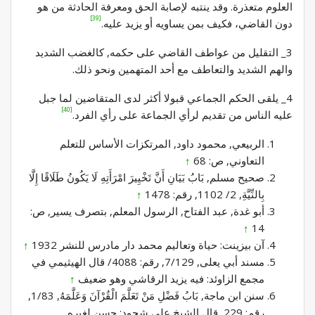
العلوم متعذرة. وقد ينتبه لإصابة الحق ومعرفة الحادثة من هو
[39]
دون القاضي، فكيف بمن يساويه أو يزيد عليه.
3_ التقليل من عواطف القاضي على حكمه, كالغضب الشديد
والهم الشديد والتعاطف مع أحد المتهمين ونحو ذلك.
4_ يلقى الحكم الجماعي قبولا أكثر لدى المتقاضين لما جبل
[40]
عليه الناس من تقديم لرأي الجماعة على رأي الفرد.
الربيعي, محمود داود, المرتكزات الأساس للتعلم
التعاوني, ص: 68
↑
صحيح مسلم, بَابُ بَيَانِ أَنَّ تَخْيِيرَ امْرَأَتِهِ لَا يَكُونُ طَلَاقًا إِلَّا
بِالنِّيَّةِ, 2/ 1102, رقم: 1478
↑
أبو غدة, عبد الفتاح, الرسول المعلم, بتصرف يسير, ص:
↑
14
آن بيزينت: حياة وتعاليم محمد دار مادرس للنشر 1932
↑
مسند أبي يعلى, 7/129, رقم: 4088/ قال الهيثيمي في
مجمع الزاوئد: فيه يزيد الرقاشي وهو ضعيف
↑
سنن ابن ماجة, بَابُ فَضْلِ مَنْ تَعَلَّمَ الْقُرْآنَ وَعَلَّمَهُ, 1/83,
رقم: 229, قال الشيخ علي شحود: حسن لغيره