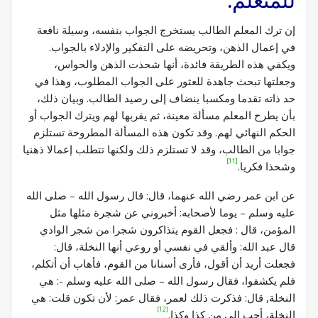
للمتعلم:
إن ترك المعلم الطالب يستخرج الجواب بنفسه، وسيلة نافعة
في إعمال الذهن، وتحريضه على التفكير والإدلاء بالجواب.
ويكفي هذه الطريقة فائدة، أنها شحذت الذهن والحواس،
وجعلتها تبحث جاهدة للعثور على الجواب المطلوب، وهذا في
حد ذاته تقدما ومكسبا ينضاف إلى رصيد الطالب. وبيان ذلك،
بأن يطرح المعلم مسألة معينة، ثم يقربها لهم ويترك الجواب أو
الحكم النهائي لهم. وقد تكون هذه المسألة المطروحة تستلزم
جوابا من الطالب، وقد لا تستلزم ذلك ولكنها تتطلب إعمالا ذهنيا
[11]
وشحذا فكريا.
عن ابن عمر رضي الله عنهما، قال: قال رسول الله – صلى الله
عليه وسلم – يوما لأصحابه: أخبروني عن شجرة مثلها مثل
المؤمن، قال : فجعل القوم يتذاكرون شجرا من شجر الوادي
قال عبد الله: وألقي في نفسي أو روعي أنها النخلة، قال:
فجعلت أريد أن أقول، فأرى أسنانا من القوم، فأهاب أن أتكلم،
فلم يكشفوا، فقال رسول الله – صلى الله عليه وسلم -: هي
النخلة, قال: فذكرت ذلك لعمر، فقال عمر: لأن تكون قلت: هي
[12]
النخلة، أحب إلي من كذا وكذا.