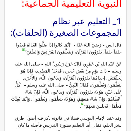
النبوية التعليمية الجماعية:
1_ التعليم عبر نظام
المجموعات الصغيرة (الحلقات):
قال أنس – رَضِيَ اللهُ عَنْهُ -: “إِنَّمَا كَانُوا إِذَا صَلُّوا الغَدَاةَ قَعَدُوا
[5]
حلقاً حلقاً، يَقْرَؤُونَ القُرْآنَ، وَيَتَعَلَّمُونَ الفَرَائِضَ وَالسُّنَنَ”
عَنْ عَبْدِ اللهِ بْنِ عَمْرٍو، قَالَ: خَرَجَ رَسُولُ اللهِ – صلى الله عليه
وسلم – ذَاتَ يَوْمٍ مِنْ بَعْضِ حُجَرِهِ، فَدَخَلَ الْمَسْجِدَ، فَإِذَا هُوَ
بِحَلْقَتَيْنِ، إِحْدَاهُمَا يَقْرَؤُونَ الْقُرْآنَ، وَيَدْعُونَ اللَّهَ، وَالأُخْرَى
يَتَعَلَّمُونَ وَيُعَلِّمُونَ، فَقَالَ النَّبِيُّ – صلى الله عليه وسلم – : كُلٌّ
عَلَى خَيْرٍ، هَؤُلاَءِ يَقْرَؤُونَ الْقُرْآنَ، وَيَدْعُونَ اللَّهَ، فَإِنْ شَاءَ
أَعْطَاهُمْ، وَإِنْ شَاءَ مَنَعَهُمْ، وَهَؤُلاَءِ يَتَعَلَّمُونَ وَيُعَلِّمُونَ، وَإِنَّمَا بُعِثْتُ
[6]
مُعَلِّمًا , فَجَلَسَ مَعَهُمْ”
.
وقد عقد الإمام اليوسي فصلا في قانونه ذكر فيه أصول طرق
نشر العلم، فقال: أما التعليم بصورة التدريس فأصله ما كان