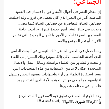
الجماعي:
إن مقدار التغير في أحوال الأمة وأحوال الإنسان في العقود
الماضية أكبر من التغير الذي كان يحصل في قرون, وقد اختلفت
خصائص الحياة المعاصرة عن خصائص الحياة فيما مضى,
وحدثت في حياة البشر أمور جديدة كثيرة, وتزايدت حاجة
المسلمين لمعرفة أحكام الأمور والأحوال الجديدة التي تخص
الأفراد, أو تعم المجتمع والأمة.
ومما حصل في العصر الحاضر ذلك التيسير في البحث العلمي
الذي أحدثه الحاسب الآلي {الكمبيوتر} وتلك اليسرة إلى اللقاء
والبحث والتشاور بين العلماء بواسطة وسائل النقل والاتصال
المتجددة, فكان لا بد من الاستفادة من هذه المتجددات التي
تيسر استفادة العلماء من آراء واجتهادات بعضهم البعض وتسهل
اقتباسهم مما مضى من تراث هذه الأمة الذي أنتجته جهود
علمائها في مختلف عصورها.
وهذا الاجتهاد الجماعي تطبق فيه الأمة قول الله تعالى:
{
[سورة الشورى:38]
وأمۡرهمۡ شورىٰ بيۡنهمۡ }