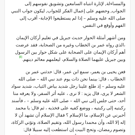
والمساءلة, لإثارة انتباه السامعين وتشويق نفوسهم إلى
الجواب, وحضهم على إعمال الفكر للجواب, ليكون جواب النبي
صلى الله عليه وسلم – إذا لم يستطيعوا الإجابة- أقرب إلى
الفهم وأوقع في النفس.
ومن أشهر أمثلة الحوار حديث جبريل في تعليم أركان الإيمان
،الذي رواه عمر بن الخطاب وغيره من الصحابة، فقد عرضت
أهم أركان الإيمان على الصحابة على شكل حوار بين الرسول
[8]
وبين جبريل عليهما الصلاة والسلام، ليعلمهم معالم دينهم.
فعن يحيى بن يعمر، سمع ابن عمر، قال: حدثني عمر بن
الخطاب ، قال: بينما نحن ذات يوم عند نبي الله – صلى الله
عليه وسلم – إذ طلع علينا رجل شديد بياض الثياب، شديد سواد
الشعر لا يرى، قال يزيد : لا نرى ، عليه أثر السفر، ولا يعرفه منا
أحد، حتى جلس إلى نبي الله – صلى الله عليه وسلم – ، فأسند
ركبتيه إلى ركبتيه ، ووضع كفيه على فخذيه ، ثم قال: يا محمد
أخبرني عن الإسلام، ما الإسلام ؟ فقال الإسلام أن تشهد أن لا
إله إلا الله، وأن محمدا رسول الله، وتقيم الصلاة، وتؤتي الزكاة،
وتصوم رمضان، وتحج البيت إن استطعت إليه سبيلا قال: