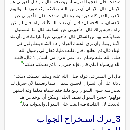
صدقت. قال: فعجبنا له، يسأله ويصدقه. قال: ثم قال: أخبرني عن
الإيمان. قال: الإيمان أن تؤمن بالله وملائكته وكتبه ورسله واليوم
الآخر، والقدر كله خيره وشره قال: صدقت. قال: فأخبرني عن
الإحسان، ما الإحسان؟ قال: أن تعبد الله كأنك تراه، فإن لم تكن
تراه ، فإنه يراك قال : فأخبرني عن الساعة، قال: ما المسئول
عنها بأعلم بها من السائل قال: فأخبرني عن أماراتها. قال: أن تلد
الأمة ربتها، وأن ترى الحفاة العراة رعاء الشاء يتطاولون في
البناء قال: ثم انطلق، قال: فلبث مليا، فقال لي رسول الله –
صلى الله عليه وسلم -: يا عمر أتدري من السائل ؟ قال: قلت:
[9]
الله ورسوله أعلم. قال: فإنه جبريل، أتاكم يعلمكم دينكم”
قال ابن المنير في قوله صلى الله عليه وسلم “يعلمكم دينكم”
دلالة على أن السؤال الحسن يسمى علما وتعليما لأن جبريل لم
يصدر منه سوى السؤال ومع ذلك فقد سماه معلما وقد اشتهر
قولهم” “حسن السؤال نصف العلم” ويمكن أن يؤخذ من هذا
[10]
الحديث لأن الفائدة فيه انبنت على السؤال والجواب معا.
3_ترك استخراج الجواب