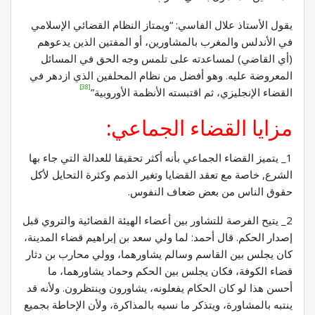
يقول الأستاذ علال الفاسي: “ويمتاز النظام القضائي الإسلامي
في الأندلس والمغرب بالمشاورين، أو المفتين الذين يدعوهم
(أي القاضي) لمساعدته على تلمس وجه الحق في المسائل
المعروضة عليه. وهو أفضل من نظام المحلفين الذي ازدهر في
[38]
القضاء الإنجليزي، ثم اقتبسته الأنظمة الأوروبية”
مزايا القضاء الجماعي:
1_ يتميز القضاء الجماعي بأنه أكثر تحقيقا للعدالة التي جاء بها
الشرع, خاصة مع تعقد القضايا وتغير الذمم وكثرة التحايل لأكل
حقوق الناس من بعض ضعاف النفوس.
2_ يتيح الفرصة للتشاور بين أعضاء الهيئة القضائية والتروي قبل
إصدار الحكم. قال أحمد: لما ولي سعد بن إبراهيم قضاء المدينة،
كان يجلس بين القاسم وسالم يشاورهما، وولي محارب بن دثار
قضاء الكوفة، فكان يجلس بين الحكم وحماد يشاورهما، ما
أحسن هذا لو كان الحكام يفعلونه، يشاورون وينتظرون. ولأنه قد
ينتبه بالمشاورة، ويتذكر ما نسيه بالمذاكرة، ولأن الإحاطة بجميع